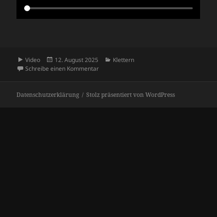
Format
Veröffentlicht
Kategorien
Video
12. August 2025
Klettern
am
zu Fledermausgrat
Schreibe einen Kommentar
Datenschutzerklärung
Stolz präsentiert von WordPress