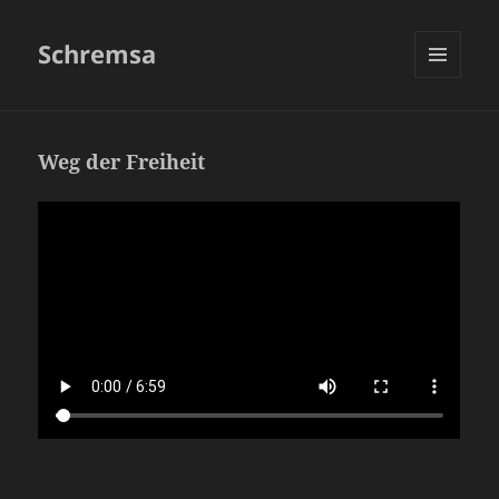
Schremsa
MENÜ
UND
WIDGETS
Weg der Freiheit