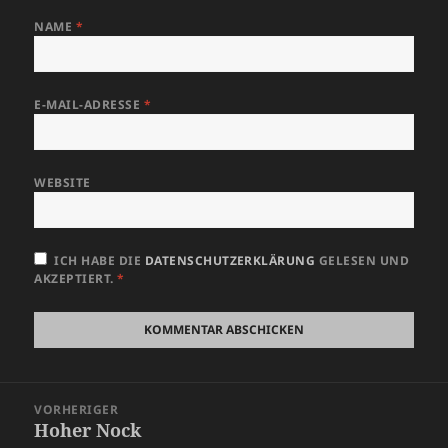
NAME
*
E-MAIL-ADRESSE
*
WEBSITE
ICH HABE DIE
DATENSCHUTZERKLÄRUNG
GELESEN UND
AKZEPTIERT.
*
Beitragsnavigation
VORHERIGER
Hoher Nock
Vorheriger