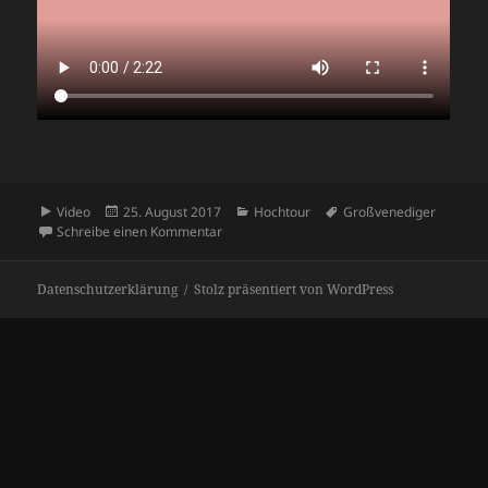
Format
Veröffentlicht
Kategorien
Schlagwörter
Video
25. August 2017
Hochtour
Großvenediger
am
zu Großvenediger
Schreibe einen Kommentar
Datenschutzerklärung
Stolz präsentiert von WordPress