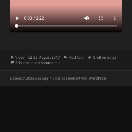
Format
Veröffentlicht
Kategorien
Schlagwörter
Video
25. August 2017
Hochtour
Großvenediger
am
zu Großvenediger
Schreibe einen Kommentar
Datenschutzerklärung
Stolz präsentiert von WordPress