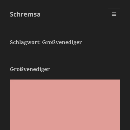
Schremsa
MENÜ
UND
WIDGETS
Schlagwort:
Großvenediger
Großvenediger