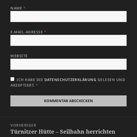
NAME
*
E-MAIL-ADRESSE
*
WEBSITE
ICH HABE DIE
DATENSCHUTZERKLÄRUNG
GELESEN UND
AKZEPTIERT.
*
Beitragsnavigation
VORHERIGER
Türnitzer Hütte – Seilbahn herrichten
Vorheriger