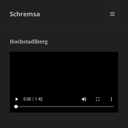
Schremsa
MENÜ
UND
WIDGETS
Hochstadlberg