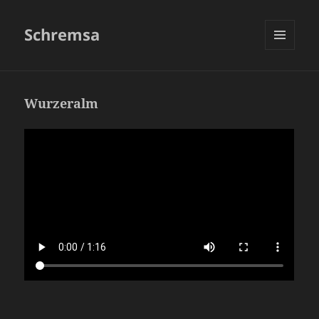
Schremsa
MENÜ
UND
WIDGETS
Wurzeralm