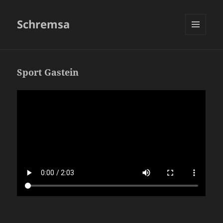
Schremsa
MENÜ
UND
WIDGETS
Sport Gastein