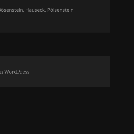
Schlagwörter
Bösenstein
,
Hauseck
,
Pölsenstein
– Rote Rinne & Hauseck
von WordPress