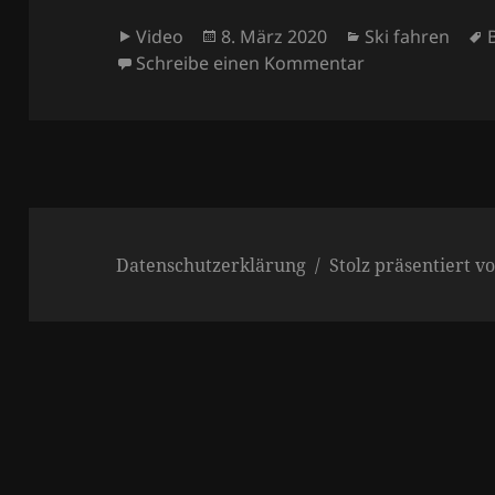
Format
Veröffentlicht
Kategorien
Video
8. März 2020
Ski fahren
am
zu Bösenstein 
Schreibe einen Kommentar
Datenschutzerklärung
Stolz präsentiert 