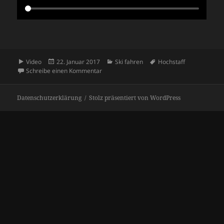
Format
Veröffentlicht
Kategorien
Schlagwörter
Video
22. Januar 2017
Ski fahren
Hochstaff
am
zu Hochstaff
Schreibe einen Kommentar
Datenschutzerklärung
Stolz präsentiert von WordPress