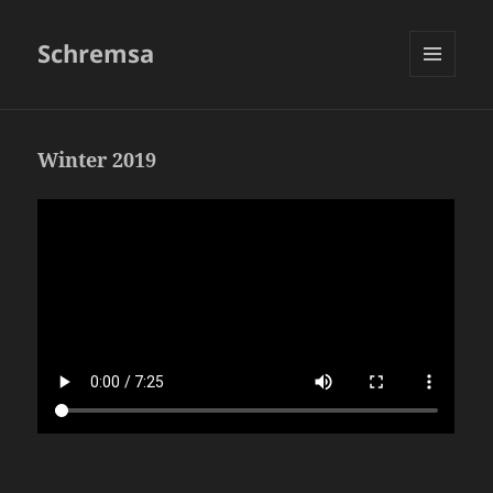
Schremsa
MENÜ
UND
WIDGETS
Winter 2019