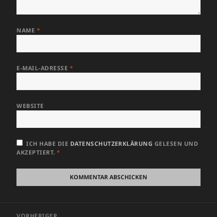
NAME
*
E-MAIL-ADRESSE
*
WEBSITE
ICH HABE DIE
DATENSCHUTZERKLÄRUNG
GELESEN UND
AKZEPTIERT.
*
Beitragsnavigation
VORHERIGER