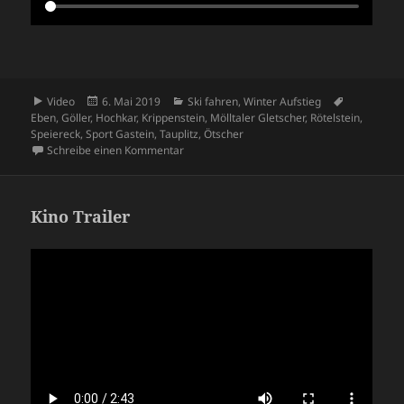
Format
Veröffentlicht
Kategorien
Schlagwört
Video
6. Mai 2019
Ski fahren
,
Winter Aufstieg
am
Eben
,
Göller
,
Hochkar
,
Krippenstein
,
Mölltaler Gletscher
,
Rötelstein
,
Speiereck
,
Sport Gastein
,
Tauplitz
,
Ötscher
zu Winter 2019
Schreibe einen Kommentar
Kino Trailer